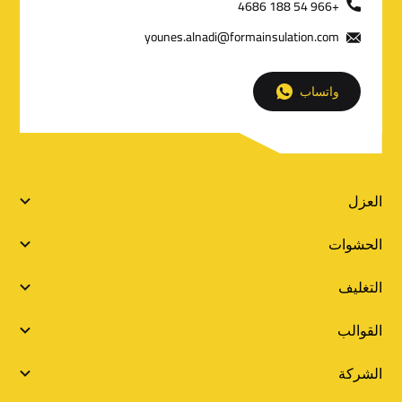
+966 54 188 4686
t
younes.alnadi@formainsulation.com
a
i
واتساب
l
s
S
العزل
i
الحشوات
t
التغليف
e
القوالب
L
الشركة
i