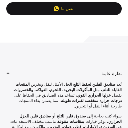
اتصل بنا
نظرة عامة
تُعد
صناديق الفلين لحفظ الثلج
الحل الأمثل لنقل وتخزين
المنتجات
القابلة للتلف
مثل
المأكولات البحرية، اللحوم، الفواكه، والخضروات
.
بفضل
عزلها الحراري القوي
، تساعد هذه الصناديق في الحفاظ على
درجات حرارة منخفضة لفترات طويلة
، مما يضمن بقاء المنتجات
طازجة أثناء النقل أو التخزين.
سواء كنت بحاجة إلى
صندوق فلين للثلج
أو
صناديق فلين للعزل
الحراري
، نوفر خيارات
بمقاسات متنوعة
تناسب مختلف الاستخدامات
في
السعودية، الإمارات، قطر، عمان، البحرين، والكويت
، مع إمكانية