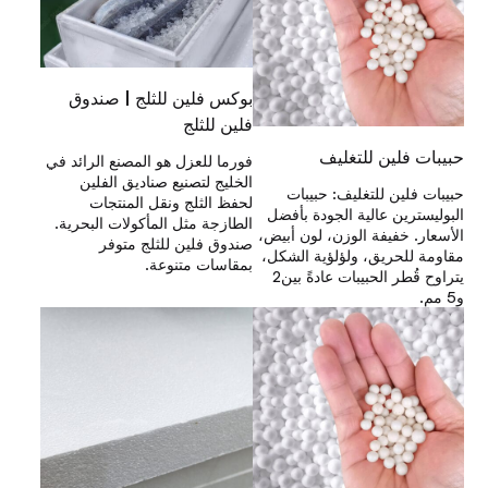
بوكس فلين للثلج | صندوق
فلين للثلج
حبيبات فلين للتغليف
فورما للعزل هو المصنع الرائد في
الخليج لتصنيع صناديق الفلين
حبيبات فلين للتغليف: حبيبات
لحفظ الثلج ونقل المنتجات
البوليسترين عالية الجودة بأفضل
الطازجة مثل المأكولات البحرية.
الأسعار. خفيفة الوزن، لون أبيض،
صندوق فلين للثلج متوفر
مقاومة للحريق، ولؤلؤية الشكل،
بمقاسات متنوعة.
يتراوح قُطر الحبيبات عادةً بين2
و5 مم.