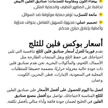
بيضاء اللون ومقاومة للصدمات: صناديق الفلين الابيض
تحافظ على المظهر النظيف والحماية المثلى.
توفر حماية موثوقة ضد السوائل.
مانعة للتسرّب:
مجهزة لتسهيل التعامل، بحواف مدوّرة
تصميم عملي:
وأغطية بإغلاق حراري محكم.
أسعار بوكس فلين للثلج
تقدم
فورما للعزل
أسعار صناديق فلين للثلج
تنافسية التي تلبي
احتياجاتك في حفظ الثلج ونقل المنتجات الطازجة مثل
الأسماك، اللحوم، والمأكولات البحرية. نحن نقدم صناديق فلين
ذات جودة عالية معزولة حراريًا، مصممة خصيصًا للمتطلبات
المحلية في السعودية، الإمارات، قطر، البحرين، الكويت،
وعمان.
اتصل بنا اليوم للحصول على أفضل الأسعار
على صناديق الفلين
للثلج
المناسبة لاحتياجاتك. تواصل مع
أفضل مصنع صناديق
الفلين
في الخليج لضمان جودة فائقة وأداء مثالي بأفضل تكلفة.