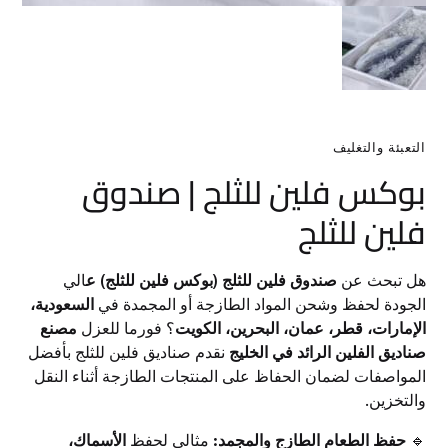
التعبئة والتغليف
بوكس فلين للثلج | صندوق
فلين للثلج
هل تبحث عن
صندوق فلين للثلج (بوكس فلين للثلج) ع
الي
الجودة لحفظ وشحن المواد الطازجة أو المجمدة في
السعودية،
الإمارات، قطر، عمان، البحرين، الكويت
؟ فورما للعزل
مصنع
صناديق الفلين الرائد في الخليج
نقدم صناديق فلين للثلج بأفضل
المواصفات لضمان الحفاظ على المنتجات الطازجة أثناء النقل
والتخزين.
🔹
حفظ الطعام الطازج والمجمد:
مثالي لحفظ
الأسماك،