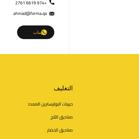
+974 6619 2761
n
ahmad@forma.qa
t
واتساب
a
c
t
التغليف
D
حبيبات البوليسترين الممدد
e
صناديق الثلج
t
صناديق الخضار