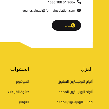
+966 54 188 4686
younes.alnadi@formainsulation.com
واتساب
S
العزل
الحشوات
i
ألواح البوليسترين المبثوق
الجيوفوم
ألواح البوليسترين الممدد
حشوة الفراغات
t
قوالب البوليسترين الممدد
العوائم