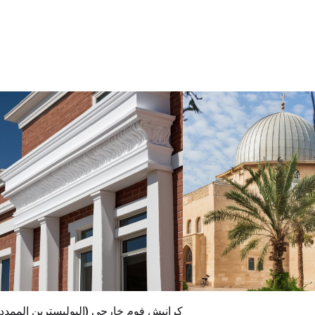
كرانيش فوم خارجي (البوليسترين الممدد)