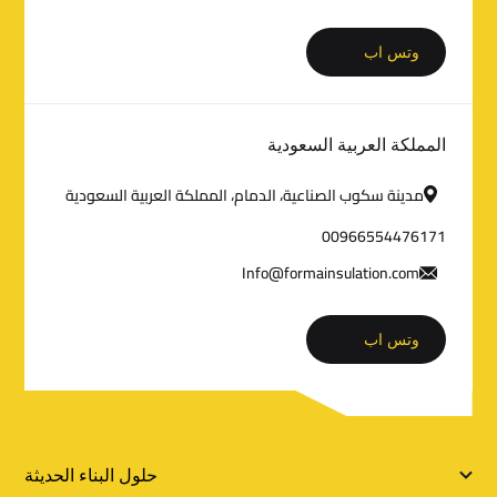
م
وتس اب
ا
ت
المملكة العربية السعودية
ا
مدينة سكوب الصناعية، الدمام، المملكة العربية السعودية
ل
00966554476171
ت
Info@formainsulation.com
و
وتس اب
ا
ص
ل
ر
حلول البناء الحديثة