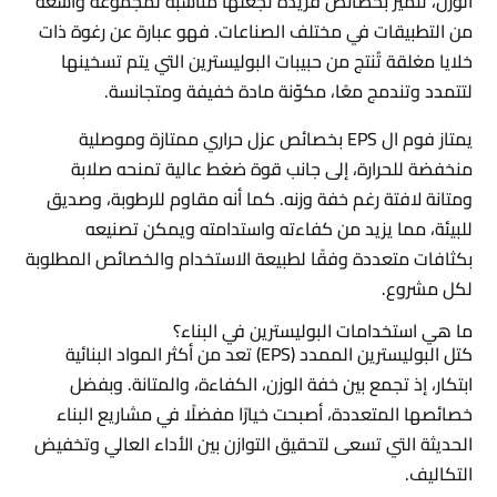
الوزن، تتميز بخصائص فريدة تجعلها مناسبة لمجموعة واسعة
من التطبيقات في مختلف الصناعات. فهو عبارة عن رغوة ذات
خلايا مغلقة تُنتج من حبيبات البوليسترين التي يتم تسخينها
لتتمدد وتندمج معًا، مكوّنة مادة خفيفة ومتجانسة.
يمتاز فوم ال EPS بخصائص عزل حراري ممتازة وموصلية
منخفضة للحرارة، إلى جانب قوة ضغط عالية تمنحه صلابة
ومتانة لافتة رغم خفة وزنه. كما أنه مقاوم للرطوبة، وصديق
للبيئة، مما يزيد من كفاءته واستدامته ويمكن تصنيعه
بكثافات متعددة وفقًا لطبيعة الاستخدام والخصائص المطلوبة
لكل مشروع.
ما هي استخدامات البوليسترين في البناء؟
كتل البوليسترين الممدد (EPS) تعد من أكثر المواد البنائية
ابتكار، إذ تجمع بين خفة الوزن، الكفاءة، والمتانة. وبفضل
خصائصها المتعددة، أصبحت خيارًا مفضلًا في مشاريع البناء
الحديثة التي تسعى لتحقيق التوازن بين الأداء العالي وتخفيض
التكاليف.