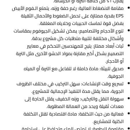
يقارب 1% من كثافة التربة أو الخرسانة.
مقامة الانضغاط العالية: رغم خفة وزنه، يتمتع الـفوم الأبيض
EPS بقدرة ممتازة على تحمل الضغوط والأحمال الثقيلة
بفضل قوة تماسك الحبيبات وخلاياه المغلقة.
تنوع الأحجام والتصاميم: يمكن تشكيل الجيوفوم بمقاسات
وأشكال مختلفة لتلبية متطلبات كل مشروع بدقة.
ثبات أبعاد ممتاز: يتيح للمهندسين التحكم في معايير
التصميم بشكل أكبر مقارنة بمواد الحشو الأخرى مثل التربة
أو الأحجار.
صديق للبيئة: مادة خاملة لا تتفاعل مع التربة أو المياه
الجوفية.
تسريع وقت الإنشاءات: سهل التركيب في مختلف الظروف
الجوية، مما يقلل مدة التنفيذ الإجمالية للمشروع.
سهولة النقل والتركيب: وزنه الخفيف يقلل الحاجة إلى
معدات ثقيلة ويحد من العمالة المطلوبة.
فعالية من حيث التكلفة: مادة اقتصادية تقلل التكلفة
الكلية للمشاريع.
مقاومة للرطوبة: لا تمتص الماء وتحافظ على استدامة