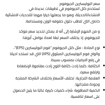
سعر البوليسترين الجيوفوم
تستخدم كتل الجيوفوم في تطبيقات عديدة في
الانشاءاتالحديثة، وهو ما يجعلها خيارا مهما للتحديات الانشائية
خاصى التي تتطلب حلول خفوفه الوزن ومستدامة.
و من المهم الإشارة إلى أنه لا يمكن تحديد سعر موحّد
للجيوفوم، إذ يختلف السعر تبعًا لعدة عوامل، أبرزها:
نوع المادة : مثل كتل الجيوفوم “فوم البوليسترين (EPS)”،
والواح فوم البوليسترين المبثوق (XPS) التي قد تستخد احيانا
في رفع الارضيات بمنسوب بسيط.
الكثافة: كلما زادت كثافة اللوح زادت مقاموة الإنضغاط
وارتفع سعره.
العلامة التجارية: تختلف الأسعار باختلاف الشركة المنتجة
وجودة منتجاتها.
الكمية المطلوبة: شراء كميات كبيرة غالبًا ما يتيح الحصول
على اسعار تنافسية.