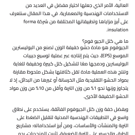
العالية، الأمر الذي جعلها اختيار مفضل في العديد من
الاستخدامات الهندسية والمعمارية. في هذا المقال سنتعرف
على أبرز مزاياها وتطبيقاتها المختلفة من شركة forma
insulation.
ما هي كتل الجيو فوم؟
الجيوفوم هو مادة حشو خفيفة الوزن تصنع من البوليسترين
الموسع (EPS)، حيث يتم إنتاجه عبر عملية توسيع حبيبات
البوليسترين ودمجها معًا لتشكيل كتل كبيرة وخفيفة للغاية
وتنتج هذه العملية مادة تقل كثافتها بشكل ملحوظ مقارنة
بمواد الحشو التقليدية مثل الخرسانة أو غيرها من البدائل، إذ لا
يتجاوز وزنها نحو 1% من وزن التربة وأقل من 10% من وزن مواد
الحشو الخفيفة الأخرى.
وبفضل خفة وزن كتل الجيوفوم الفائقة، يستخدم على نطاق
واسع في التطبيقات الهندسية المدنية لتقليل الضغط على
التربة والمنشآت والأساسات، ومن أبرز استخداماته: مشاريع
الطرق والجسور على التربة الضعيفة، تثبيت المنحدرات، ردم