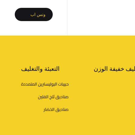
و
وتس اب
م
ا
ت
ليف خفيفة الوزن
التعبئة والتغليف
ا
حبيبات البوليسترين المتمددة
ل
صناديق ثلج الفلين
ت
صناديق الخضار
و