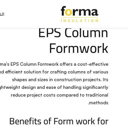
Home
>
Solutions
>
EPS Column Formwork
الص
EPS FORMWORK
EPS Column
Formwork
ma's EPS Column Formwork offers a cost-effective
nd efficient solution for crafting columns of various
shapes and sizes in construction projects. Its
ightweight design and ease of handling significantly
reduce project costs compared to traditional
methods.
Benefits of Form work for