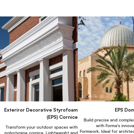
Exteriror Decorative Styrofoam
EPS Do
(EPS) Cornice
Build precise and compl
with Forma's innov
Transform your outdoor spaces with
Formwork. Ideal for architec
polystyrene cornice. Lightweight and