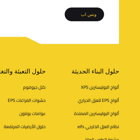
وتس اب
ر
حلول البناء الحديثة
حلول التعبئة والتغ
و
ألواح البوليسترين XPS
كتل جيوفوم
ألواح EPS للعزل الحراري
حشوات الفراغات EPS
ا
ألواح البوليسترين الممتدة
عوامات بونتون
ب
نظام العزل الخارجي eifs
حلول الأرضيات المرتفعة
حشوة الطوب العازل